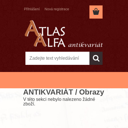
Přihlášení
Nová registrace
Úvod
»
ANTIKVARIÁT
»
Obrazy
ANTIKVARIÁT / Obrazy
V této sekci nebylo nalezeno žádné
zboží.